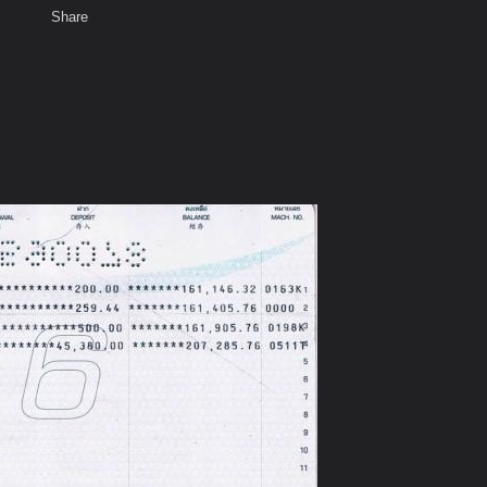
Share
เสียงธรรม
สมาชิก
ห้องสนทนา
พ
ท็ก
นพร