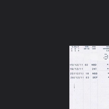
ภาษาไทย
หน้าแรก
เว็บบอร์ด
มีอะไรใหม่
วิดีโอ
รูปภา
หมวดหมู่
มีอะไรใหม่
คอลเล็คชั่น
สถานที่
กล้อง
แ
หน้าแรก
รูปภาพ
General
พระอ้ำ
พระพุทธชัยยะประทา
28 12 2554 02