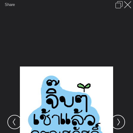
เข้าสู่ระบบหรือลงทะเบียน
Share
ภาษาไทย
ลงโฆษณา
ติดต่อเรา
ช่วยเหลือ
ชุมชนชาวพุทธ
ข้อกำหนดและกฎ
หน้าแรก
เว็บบอร์ด
มีอะไรใหม่
รูปภาพ
คอลเล็คชั่น
สถานที่
กล้อง
แท็ก
...
...
รูปภาพ
General
horwang072
ห้องภาพหอวัง
29 04 08 greeting04