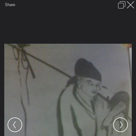
เข้าสู่ระบบหรือลงทะเบียน
Share
ภาษาไทย
ลงโฆษณา
ติดต่อเรา
ช่วยเหลือ
ชุมชนชาวพุทธ
ข้อกำหนดและกฎ
หน้าแรก
เว็บบอร์ด
มีอะไรใหม่
รูปภาพ
คอลเล็คชั่น
สถานที่
กล้อง
แท็ก
...
...
รูปภาพ
General
สามเณรผู้เดียว
สามเณรผู้เดียว
29012009040