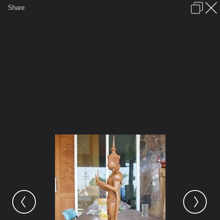
เข้าสู่ระบบหรือลงทะเบียน
Share
ภาษาไทย
ลงโฆษณา
ติดต่อเรา
ช่วยเหลือ
ชุมชนชาวพุทธ
ข้อกำหนดและกฎ
หน้าแรก
เว็บบอร์ด
มีอะไรใหม่
รูปภาพ
คอลเล็คชั่น
สถานที่
กล้อง
แท็ก
...
หน้าแรก
รูปภาพ
General
coolz
สมเด็จองค์ปฐม
294097 2089968932509 1343791804
31823936 1796447648 n