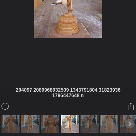
ในอัลบั้มนี้
294097 2089968932509 1343791804 31823936
1796447648 n
coolz
ในอัลบั้ม
สมเด็จองค์ปฐม
8 พฤศจิกายน 2011
(You must log in or sign up to comment here.)