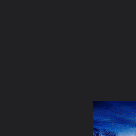
ภาษาไทย
หน้าแรก
เว็บบอร์ด
มีอะไรใหม่
วิดีโอ
รูปภา
หมวดหมู่
มีอะไรใหม่
คอลเล็คชั่น
สถานที่
กล้อง
แ
หน้าแรก
รูปภาพ
General
ชินมิน
ทั่วไป
2m2j67l