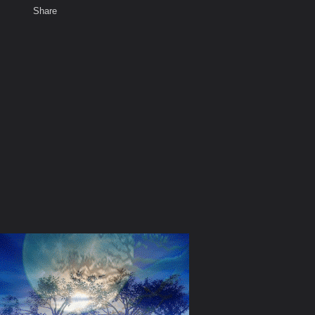
Share
เสียงธรรม
สมาชิก
ห้องสนทนา
พ
ท็ก