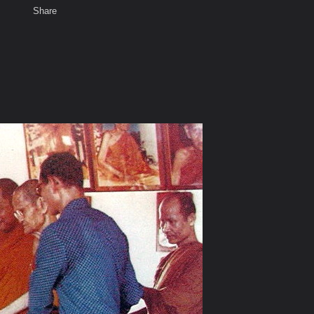
Share
เสียงธรรม
สมาชิก
ห้องสนทนา
พ
ท็ก
าน