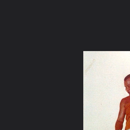
ภาษาไทย
หน้าแรก
เว็บบอร์ด
มีอะไรใหม่
วิดีโอ
รูปภา
หมวดหมู่
มีอะไรใหม่
คอลเล็คชั่น
สถานที่
กล้อง
แ
หน้าแรก
รูปภาพ
General
พระmatee
พระเกจิสายกรรมฐ
3 973