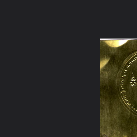
ภาษาไทย
หน้าแรก
เว็บบอร์ด
มีอะไรใหม่
วิดีโอ
รูปภา
หมวดหมู่
มีอะไรใหม่
คอลเล็คชั่น
สถานที่
กล้อง
แ
หน้าแรก
รูปภาพ
General
เจ๋วะรัฐถะ
แผ่นทองใต้ฐานพระ
31 resize