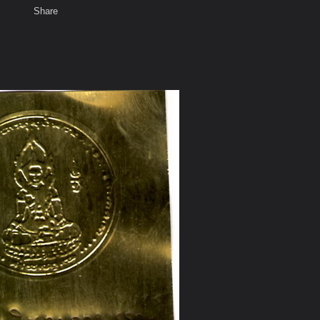
Share
เสียงธรรม
สมาชิก
ห้องสนทนา
พ
ท็ก
สมเด็จองค์ปฐม