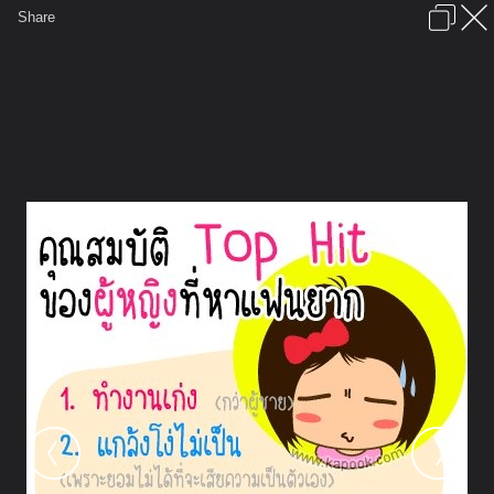
เข้าสู่ระบบหรือลงทะเบียน
Share
ภาษาไทย
ลงโฆษณา
ติดต่อเรา
ช่วยเหลือ
ชุมชนชาวพุทธ
ข้อกำหนดและกฎ
หน้าแรก
เว็บบอร์ด
มีอะไรใหม่
รูปภาพ
คอลเล็คชั่น
สถานที่
กล้อง
แท็ก
...
หน้าแรก
รูปภาพ
General
saipote
ไอคอน 2
311503 263941953710336 1077828717
n