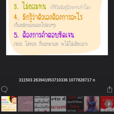
311503 263941953710336 1077828717 n
ในอัลบั้มนี้