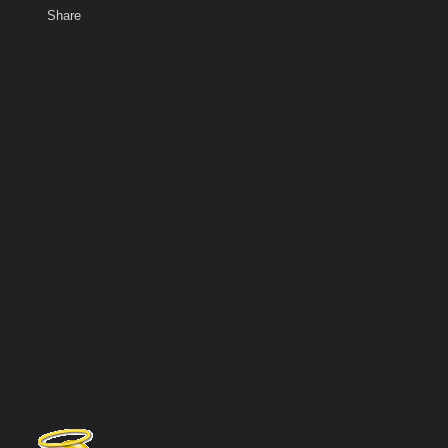
Share
เสียงธรรม
สมาชิก
ห้องสนทนา
พ
ท็ก
ร์ูตูน