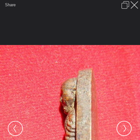
เข้าสู่ระบบหรือลงทะเบียน
Share
ภาษาไทย
ลงโฆษณา
ติดต่อเรา
ช่วยเหลือ
ชุมชนชาวพุทธ
ข้อกำหนดและกฎ
หน้าแรก
เว็บบอร์ด
มีอะไรใหม่
รูปภาพ
คอลเล็คชั่น
สถานที่
กล้อง
แท็ก
...
หน้าแรก
รูปภาพ
General
Tanarkon
ดูดีๆ
33