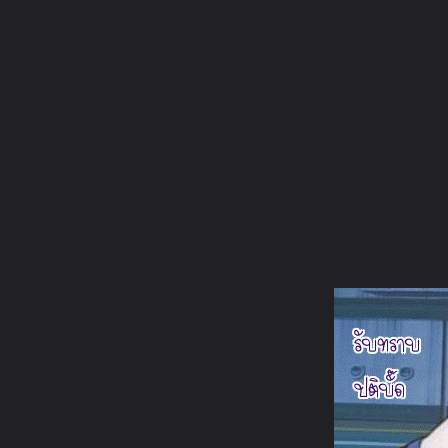
ภาษาไทย
หน้าแรก
เว็บบอร์ด
มีอะไรใหม่
วิดีโอ
รูปภา
หมวดหมู่
มีอะไรใหม่
คอลเล็คชั่น
สถานที่
กล้อง
แ
หน้าแรก
รูปภาพ
General
urai ay
อะไรดีละ
35v34ql