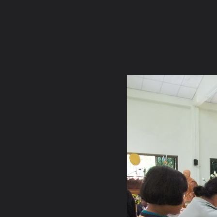
ภาษาไทย
หน้าแรก
เว็บบอร์ด
มีอะไรใหม่
วิดีโอ
รูปภา
หมวดหมู่
มีอะไรใหม่
คอลเล็คชั่น
สถานที่
กล้อง
แ
หน้าแรก
รูปภาพ
General
sagandrolibra
กฐิน53
36