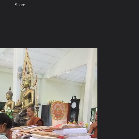
Share
เสียงธรรม
สมาชิก
ห้องสนทนา
พ
ท็ก