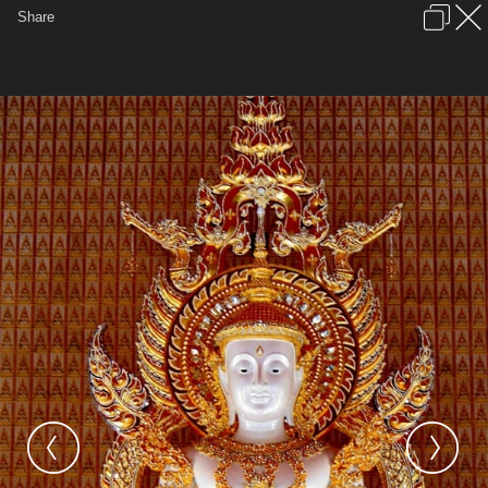
เข้าสู่ระบบหรือลงทะเบียน
Share
ภาษาไทย
ลงโฆษณา
ติดต่อเรา
ช่วยเหลือ
ชุมชนชาวพุทธ
ข้อกำหนดและกฎ
หน้าแรก
เว็บบอร์ด
มีอะไรใหม่
รูปภาพ
คอลเล็คชั่น
สถานที่
กล้อง
แท็ก
...
หน้าแรก
รูปภาพ
General
ooic
พุทธานุสติ
380