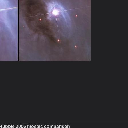
g Nebulas & Places in the World
 Hubble 2006 mosaic comparison