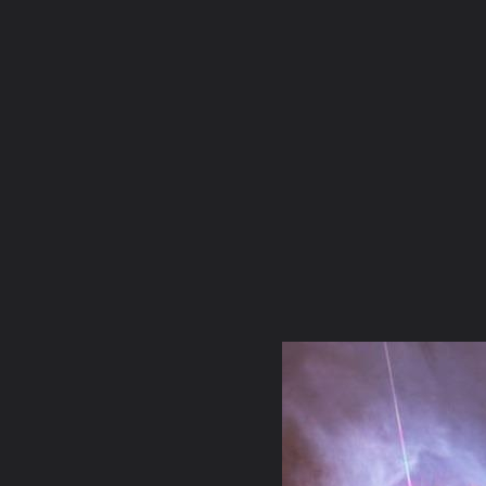
ภาษาไทย
หน้าแรก
เว็บบอร์ด
มีอะไรใหม่
วิดีโอ
รูปภา
หมวดหมู่
มีอะไรใหม่
คอลเล็คชั่น
สถานที่
กล้อง
แ
หน้าแรก
รูปภาพ
General
EHUTT1wan
4. KALKI AVATA
3Orion Nebula Hubble 2006 mosaic 