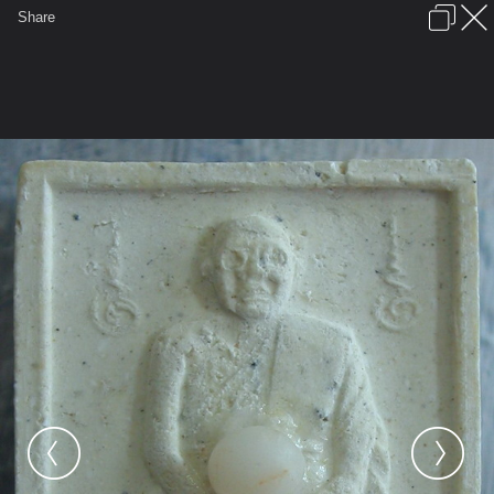
เข้าสู่ระบบหรือลงทะเบียน
Share
ภาษาไทย
ลงโฆษณา
ติดต่อเรา
ช่วยเหลือ
ชุมชนชาวพุทธ
ข้อกำหนดและกฎ
หน้าแรก
เว็บบอร์ด
มีอะไรใหม่
รูปภาพ
คอลเล็คชั่น
สถานที่
กล้อง
แท็ก
...
หน้าแรก
รูปภาพ
General
supiti ^_^
พระ-2
4