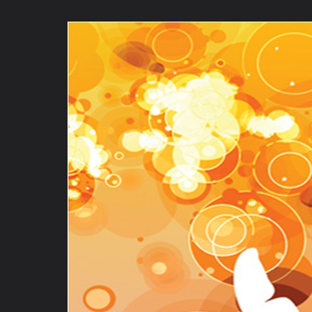
ภาษาไทย
หน้าแรก
เว็บบอร์ด
มีอะไรใหม่
วิดีโอ
รูปภา
หมวดหมู่
มีอะไรใหม่
คอลเล็คชั่น
สถานที่
กล้อง
แ
หน้าแรก
รูปภาพ
General
MayBuddhaBlessYou
Back 
4