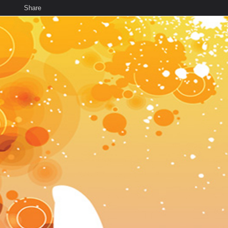
Share
เสียงธรรม
สมาชิก
ห้องสนทนา
พ
ท็ก
Ground สวยๆ