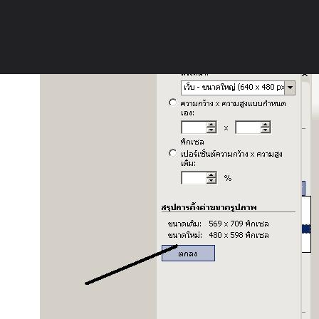
ภาษาไทย
หน้าแรก
เว็บบอร์ด
มีอะไรใหม่
วิดีโอ
รูปภา
หมวดหมู่
มีอะไรใหม่
คอลเล็คชั่น
สถานที่
กล้อง
แ
หน้าแรก
รูปภาพ
General
tanakorn_ss
วิธีลงรูป
4