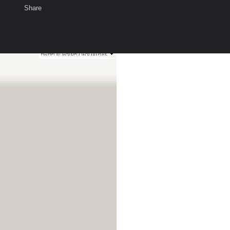
Share
เสียงธรรม
สมาชิก
ห้องสนทนา
พ
ท็ก