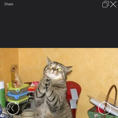
เข้าสู่ระบบหรือลงทะเบียน
Share
ภาษาไทย
ลงโฆษณา
ติดต่อเรา
ช่วยเหลือ
ชุมชนชาวพุทธ
ข้อกำหนดและกฎ
หน้าแรก
เว็บบอร์ด
มีอะไรใหม่
รูปภาพ
คอลเล็คชั่น
สถานที่
กล้อง
แท็ก
...
หน้าแรก
รูปภาพ
General
urai ay
DIMS
411180 12154745 0