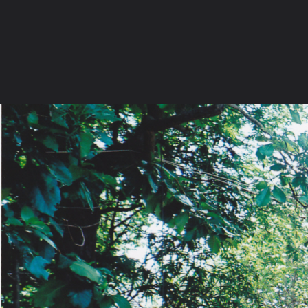
ภาษาไทย
หน้าแรก
เว็บบอร์ด
มีอะไรใหม่
วิดีโอ
รูปภา
หมวดหมู่
มีอะไรใหม่
คอลเล็คชั่น
สถานที่
กล้อง
แ
หน้าแรก
รูปภาพ
General
anand
พิธีสะเดาะเคราะห์ต่อ