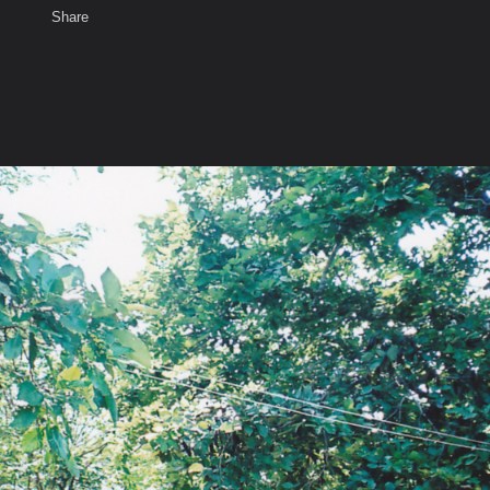
Share
เสียงธรรม
สมาชิก
ห้องสนทนา
พ
ท็ก
อายุพระกรรมฐานอาพาธหนัก