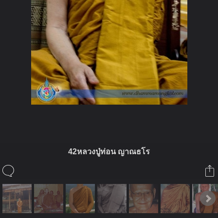
42หลวงปู่ท่อน ญาณธโร
ในอัลบั้มนี้
่jeng