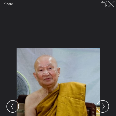
เข้าสู่ระบบหรือลงทะเบียน
Share
ภาษาไทย
ลงโฆษณา
ติดต่อเรา
ช่วยเหลือ
ชุมชนชาวพุทธ
ข้อกำหนดและกฎ
หน้าแรก
เว็บบอร์ด
มีอะไรใหม่
รูปภาพ
คอลเล็คชั่น
สถานที่
กล้อง
แท็ก
...
รูปภาพ
...
่jeng
บูรพาจารย์สายพระอาจารย์มั่น ภูริทั
42หลวงปู่ท่อน ญาณธโร