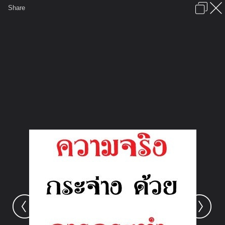
เข้าสู่ระบบหรือลงทะเบียน
Share
ภาษาไทย
ลงโฆษณา
ติดต่อเรา
ช่วยเหลือ
ชุมชนชาวพุทธ
ข้อกำหนดและกฎ
หน้าแรก
เว็บบอร์ด
มีอะไรใหม่
รูปภาพ
คอลเล็คชั่น
สถานที่
กล้อง
แท็ก
...
หน้าแรก
รูปภาพ
General
saipote
ไอคอน 2
427428 232019856921376 552988382 n