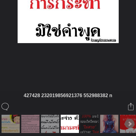
ในอัลบั้มนี้
saipote
427428 232019856921376 552988382 n
ในอัลบั้ม
ไอคอน 2
30 สิงหาคม 2012
(You must log in or sign up to comment here.)