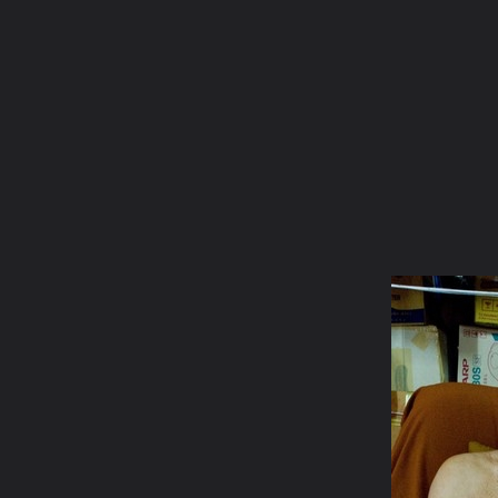
ภาษาไทย
หน้าแรก
เว็บบอร์ด
มีอะไรใหม่
วิดีโอ
รูปภา
หมวดหมู่
มีอะไรใหม่
คอลเล็คชั่น
สถานที่
กล้อง
แ
หน้าแรก
รูปภาพ
General
่jeng
บูรพาจารย์สายพระอาจารย์ม
43หลวงปู่บุญเพ็ง เขมาภิรโต