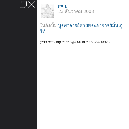
เข้าสู่ระบบหรือลงทะเบียน
่jeng
ลงโฆษณา
ติดต่อเรา
ช่วยเหลือ
หน้าหลัก
ไปข้างบน
23 ธันวาคม 2008
ข้อกำหนดและกฎ
ในอัลบั้ม
บูรพาจารย์สายพระอาจารย์มั่น ภู
ริทั
(You must log in or sign up to comment here.)