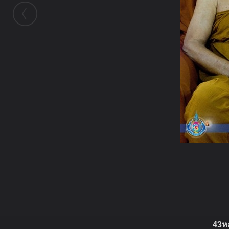
ในอัลบั้มนี้
่jeng
43หล