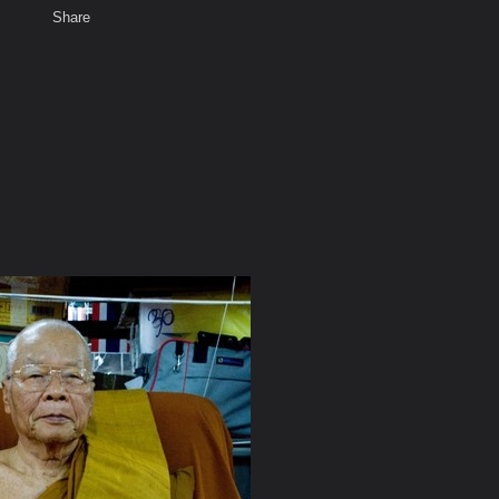
Share
เสียงธรรม
สมาชิก
ห้องสนทนา
พ
ท็ก
ั่น ภูริทั