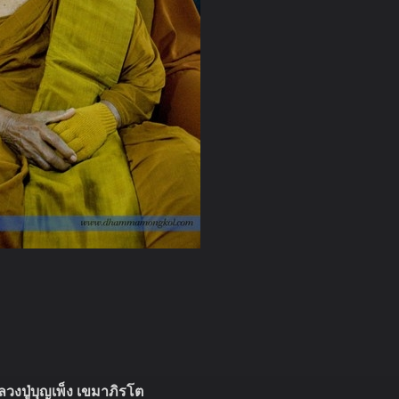
วงปู่บุญเพ็ง เขมาภิรโต