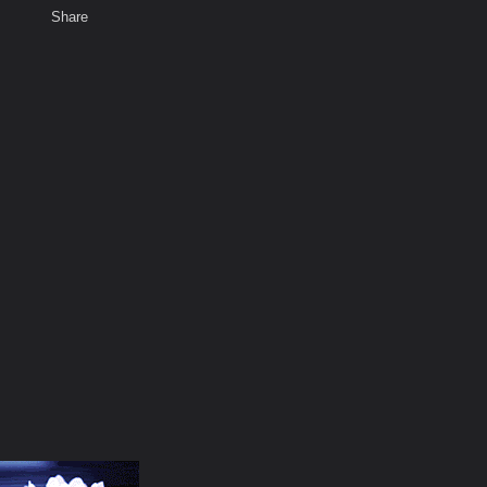
Share
เสียงธรรม
สมาชิก
ห้องสนทนา
พ
ท็ก