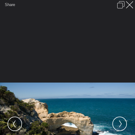
เข้าสู่ระบบหรือลงทะเบียน
Share
ภาษาไทย
ลงโฆษณา
ติดต่อเรา
ช่วยเหลือ
ชุมชนชาวพุทธ
ข้อกำหนดและกฎ
หน้าแรก
เว็บบอร์ด
มีอะไรใหม่
วิดีโอ
รูปภาพ
หมวดหมู่
มีอะไรใหม่
คอลเล็คชั่น
สถานที่
กล้อง
แ
...
รูปภาพ
General
EHUTT1wan
5. KALKI AVATAR - Addi
483569289 PoP3Z XL