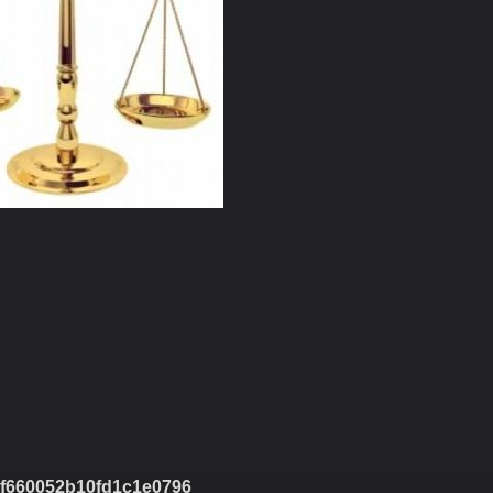
f660052b10fd1c1e0796