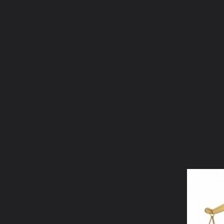
ภาษาไทย
หน้าแรก
เว็บบอร์ด
มีอะไรใหม่
วิดีโอ
รูปภา
คอลเล็คชั่น
สถานที่
กล้อง
แท็ก
...
หน้าแรก
รูปภาพ
General
john99
My album
4b106f660052b10fd1c1e0796