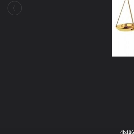
ในอัลบั้มนี้
subdue1
ในอัลบั้ม
My album
26 กุมภาพันธ์ 2010
(You must log in or sign up to comment
here.)
4b106