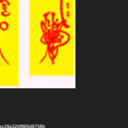
ac29a32df865d6758b