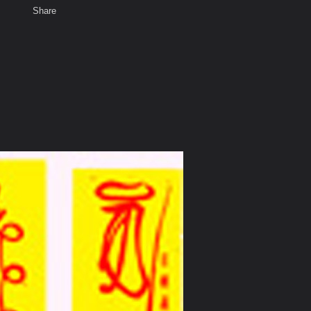
Share
เสียงธรรม
สมาชิก
ห้องสนทนา
พ
ท็ก