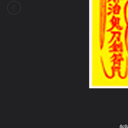
ในอัลบั้มนี้
4c0