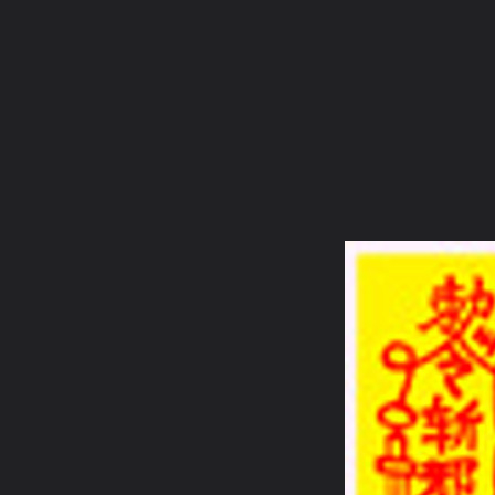
ภาษาไทย
หน้าแรก
เว็บบอร์ด
มีอะไรใหม่
วิดีโอ
รูปภา
หมวดหมู่
มีอะไรใหม่
คอลเล็คชั่น
สถานที่
กล้อง
แ
หน้าแรก
รูปภาพ
General
นักพรตเหมา
รูปภาพ
4c0ac29a32df865d6758b