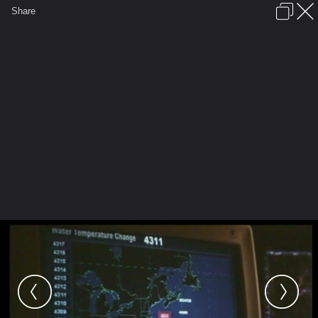
เข้าสู่ระบบหรือลงทะเบียน
Share
ภาษาไทย
ลงโฆษณา
ติดต่อเรา
ช่วยเหลือ
ชุมชนชาวพุทธ
ข้อกำหนดและกฎ
หน้าแรก
เว็บบอร์ด
มีอะไรใหม่
รูปภาพ
คอลเล็คชั่น
สถานที่
กล้อง
แท็ก
...
หน้าแรก
รูปภาพ
General
Falkman
Disaster
5 Georgia bank temperatur drop