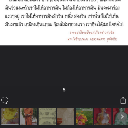
ในอัลบั้มนี้
วิมุติมรรค
5
ในอัลบั้ม
เบ็ดเตล็ด
10 พฤศจิกายน 2009
(You must log in or sign up to comment here.)