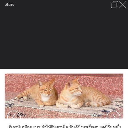
เข้าสู่ระบบหรือลงทะเบียน
Share
ภาษาไทย
ลงโฆษณา
ติดต่อเรา
ช่วยเหลือ
ชุมชนชาวพุทธ
ข้อกำหนดและกฎ
หน้าแรก
เว็บบอร์ด
มีอะไรใหม่
รูปภาพ
คอลเล็คชั่น
สถานที่
กล้อง
แท็ก
...
หน้าแรก
รูปภาพ
General
วิมุติมรรค
เบ็ดเตล็ด
5