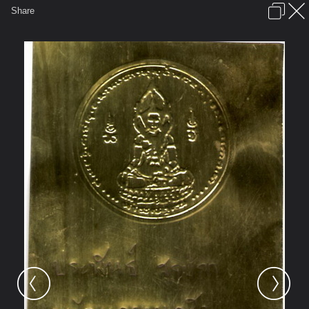
เข้าสู่ระบบหรือลงทะเบียน
Share
ภาษาไทย
ลงโฆษณา
ติดต่อเรา
ช่วยเหลือ
ชุมชนชาวพุทธ
ข้อกำหนดและกฎ
หน้าแรก
เว็บบอร์ด
มีอะไรใหม่
รูปภาพ
คอลเล็คชั่น
สถานที่
กล้อง
แท็ก
...
รูปภาพ
...
แผ่นทองใต้ฐานพระสมเด็จองค์ปฐม
50 resize