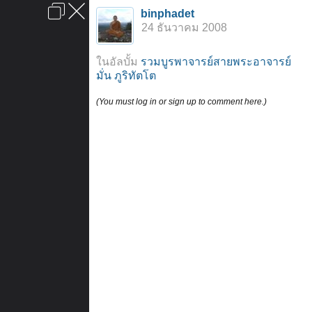
เข้าสู่ระบบหรือลงทะเบียน
binphadet
ลงโฆษณา
ติดต่อเรา
ช่วยเหลือ
หน้าหลัก
ไปข้างบน
24 ธันวาคม 2008
ข้อกำหนดและกฎ
ในอัลบั้ม
รวมบูรพาจารย์สายพระอาจารย์
มั่น ภูริทัตโต
(You must log in or sign up to comment here.)