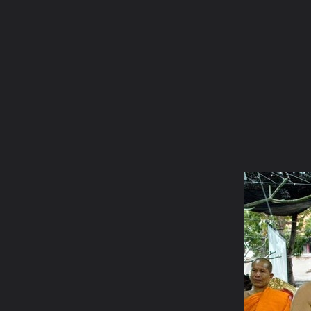
ภาษาไทย
หน้าแรก
เว็บบอร์ด
มีอะไรใหม่
วิดีโอ
รูปภา
หมวดหมู่
มีอะไรใหม่
คอลเล็คชั่น
สถานที่
กล้อง
แ
หน้าแรก
รูปภาพ
General
binphadet
รวมบูรพาจารย์สายพร
54หลวงพ่อคูณ สุเมโธ