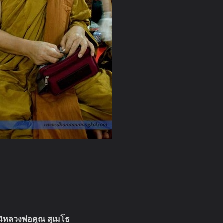
4หลวงพ่อคูณ สุเมโธ