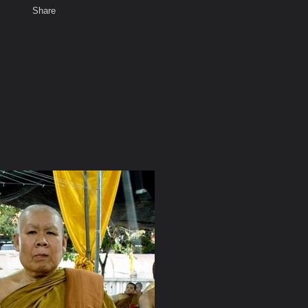
Share
เสียงธรรม
สมาชิก
ห้องสนทนา
พ
ท็ก
ะอาจารย์มั่น ภูริทัตโต