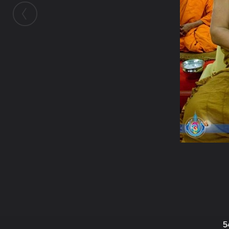
ในอัลบั้มนี้
binphadet
5