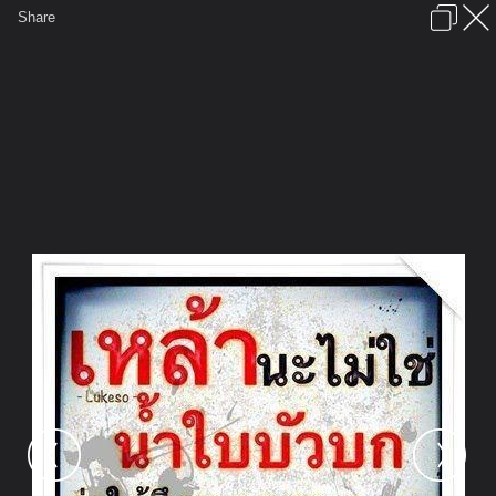
เข้าสู่ระบบหรือลงทะเบียน
Share
ภาษาไทย
ลงโฆษณา
ติดต่อเรา
ช่วยเหลือ
ชุมชนชาวพุทธ
ข้อกำหนดและกฎ
หน้าแรก
เว็บบอร์ด
มีอะไรใหม่
รูปภาพ
คอลเล็คชั่น
สถานที่
กล้อง
แท็ก
...
หน้าแรก
รูปภาพ
General
จารุทัต
โดนๆ
563302 10151310691479912
2001111983 n