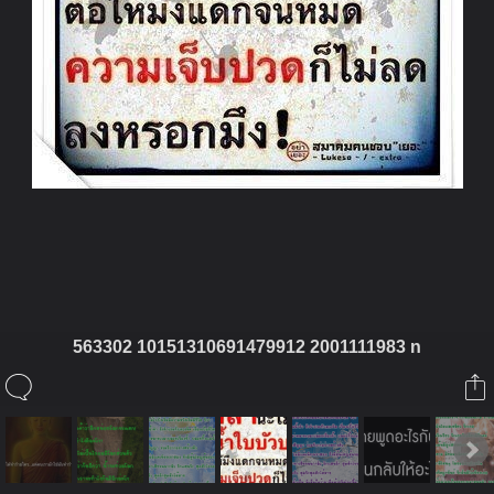
ในอัลบั้มนี้
563302 10151310691479912 2001111983 n
จารุทัต
ในอัลบั้ม
โดนๆ
27 มีนาคม 2013