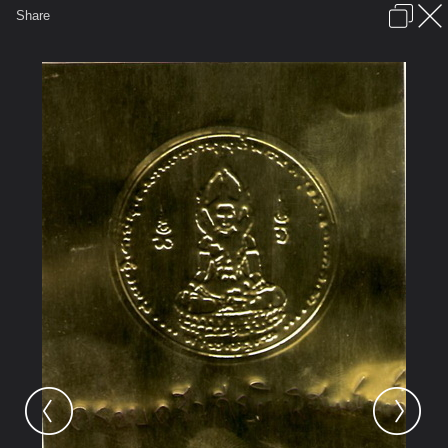
เข้าสู่ระบบหรือลงทะเบียน
Share
ภาษาไทย
ลงโฆษณา
ติดต่อเรา
ช่วยเหลือ
ชุมชนชาวพุทธ
ข้อกำหนดและกฎ
หน้าแรก
เว็บบอร์ด
มีอะไรใหม่
รูปภาพ
คอลเล็คชั่น
สถานที่
กล้อง
แท็ก
...
รูปภาพ
...
แผ่นทองใต้ฐานพระสมเด็จองค์ปฐม
58 resize