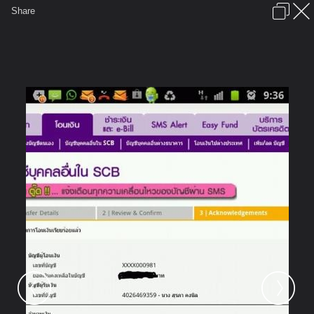
เข้าสู่ระบบหรือลงทะเบียน
Share
ภาษาไทย
ลงโฆษณา
ติดต่อเรา
ช่วยเหลือ
ชุมชนชาวพุทธ
ข้อกำหนดและกฎ
หน้าแรก
เว็บบอร์ด
มีอะไรใหม่
รูปภาพ
คอลเล็คชั่น
สถานที่
กล้อง
แท็ก
...
...
รูปภาพ
General
พระไตรภพ
รูปสำหรับขึ้นกระทู้
599547 10151044972536796
527416773 n