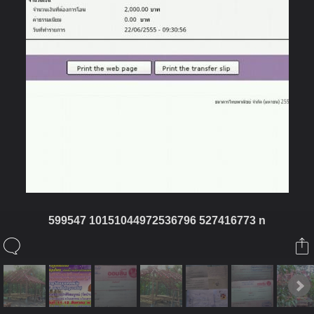
599547 10151044972536796 527416773 n