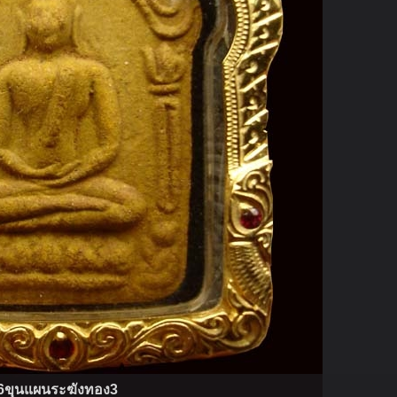
6ขุนแผนระฆังทอง3