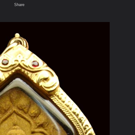
Share
เสียงธรรม
สมาชิก
ห้องสนทนา
พ
ท็ก
ลวงปู่ทิม วัดละหารไร่ Album1