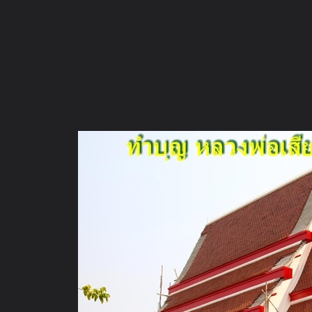
ภาษาไทย
หน้าแรก
เว็บบอร์ด
มีอะไรใหม่
วิดีโอ
รูปภา
หมวดหมู่
มีอะไรใหม่
คอลเล็คชั่น
สถานที่
กล้อง
แ
หน้าแรก
รูปภาพ
General
ธรรมประทีป
ทำบุญวัดมะนาวหว
6 ก.พ. 2554 วัดมะนาวหวาน