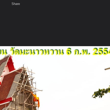
Share
เสียงธรรม
สมาชิก
ห้องสนทนา
พ
ท็ก
าน วัดม่วง อ่างทอง