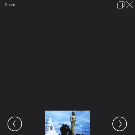
เข้าสู่ระบบหรือลงทะเบียน
Share
ภาษาไทย
ลงโฆษณา
ติดต่อเรา
ช่วยเหลือ
ชุมชนชาวพุทธ
ข้อกำหนดและกฎ
หน้าแรก
เว็บบอร์ด
มีอะไรใหม่
รูปภาพ
คอลเล็คชั่น
สถานที่
กล้อง
แท็ก
...
รูปภาพ
...
ยอดแหลม
สวัสดี เพื่อน ฯ ชาว พุทธ
622 วัด เขา เจดียร์ ชุมพร