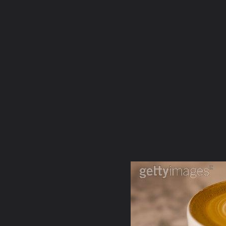
ภาษาไทย
หน้าแรก
เว็บบอร์ด
มีอะไรใหม่
วิดีโอ
รูปภา
หมวดหมู่
มีอะไรใหม่
คอลเล็คชั่น
สถานที่
กล้อง
แ
หน้าแรก
รูปภาพ
General
ติงติง
รูปสวย
67