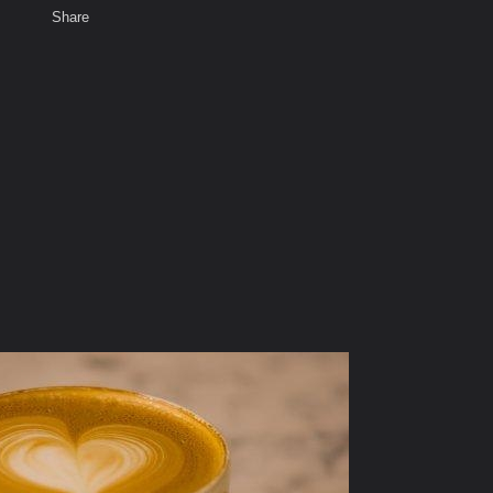
Share
เสียงธรรม
สมาชิก
ห้องสนทนา
พ
ท็ก