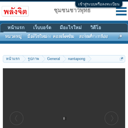
เข้าสู่ระบบหรือลงทะเบียน
ชุมชนชาวพุทธ
หน้าแรก
เว็บบอร์ด
มีอะไรใหม่
วิดีโอ
เสียงธรรม
สมาชิก
ห้องสนทนา
รูปภาพ
หมวดหมู่
มีอะไรใหม่
คอลเล็คชั่น
สถานที่
กล้อง
แท็ก
หน้าแรก
รูปภาพ
General
nantapong
หลวงปู่ฟัก สนฺติธมฺโม