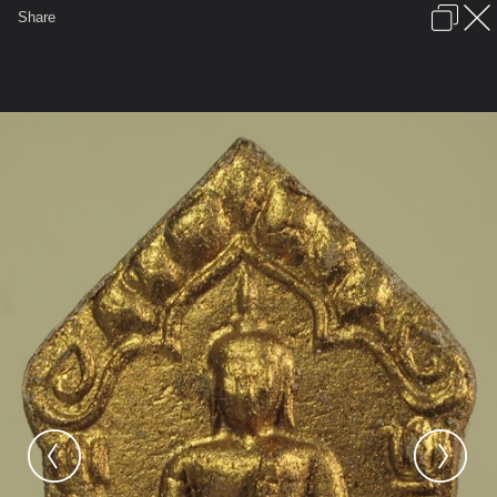
เข้าสู่ระบบหรือลงทะเบียน
Share
ภาษาไทย
ลงโฆษณา
ติดต่อเรา
ช่วยเหลือ
ชุมชนชาวพุทธ
ข้อกำหนดและกฎ
หน้าแรก
เว็บบอร์ด
มีอะไรใหม่
รูปภาพ
คอลเล็คชั่น
สถานที่
กล้อง
แท็ก
...
รูปภาพ
...
knutch
พระขุนแผนระฆังทอง หลวงปู่ทิม วัดละหารไร
7ขุนแผนระฆังทอง37