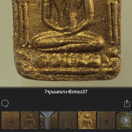
7ขุนแผนระฆังทอง37