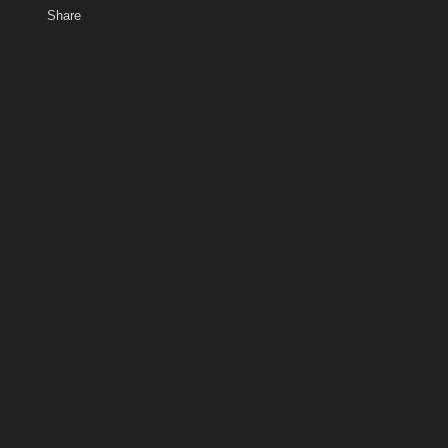
Share
เสียงธรรม
สมาชิก
ห้องสนทนา
พ
ท็ก