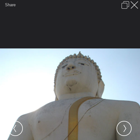
เข้าสู่ระบบหรือลงทะเบียน
Share
ภาษาไทย
ลงโฆษณา
ติดต่อเรา
ช่วยเหลือ
ชุมชนชาวพุทธ
ข้อกำหนดและกฎ
หน้าแรก
เว็บบอร์ด
มีอะไรใหม่
รูปภาพ
คอลเล็คชั่น
สถานที่
กล้อง
แท็ก
...
...
รูปภาพ
General
boy_kmutt
วัด พระพุทธรูป
7