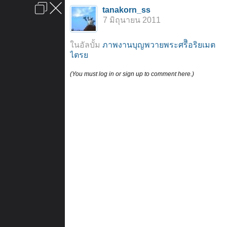
เข้าสู่ระบบหรือลงทะเบียน
tanakorn_ss
ลงโฆษณา
ติดต่อเรา
ช่วยเหลือ
หน้าหลัก
ไปข้างบน
7 มิถุนายน 2011
ข้อกำหนดและกฎ
ในอัลบั้ม
ภาพงานบุญพวายพระศรีิอริยเมต
ไตรย
(You must log in or sign up to comment here.)