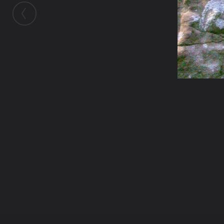
ในอัลบั้มนี้
tanakorn_ss
ในอัลบั้ม
ภาพงานบุญพวายพระศรีิอริยเมตไตรย
7 มิถุนายน 2011
(You must log in or sign up to comment here.)