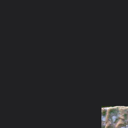
ภาษาไทย
หน้าแรก
เว็บบอร์ด
มีอะไรใหม่
วิดีโอ
รูปภา
หมวดหมู่
มีอะไรใหม่
คอลเล็คชั่น
สถานที่
กล้อง
แ
หน้าแรก
รูปภาพ
General
tanakorn_ss
ภาพงานบุญพวายพ
7