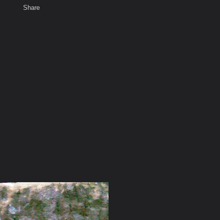
Share
เสียงธรรม
สมาชิก
ห้องสนทนา
พ
ท็ก
ระศรีิอริยเมตไตรย