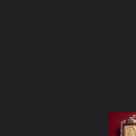
ภาษาไทย
หน้าแรก
เว็บบอร์ด
มีอะไรใหม่
วิดีโอ
รูปภา
หมวดหมู่
มีอะไรใหม่
คอลเล็คชั่น
สถานที่
กล้อง
แ
หน้าแรก
รูปภาพ
General
billiejoe
แบบกรอบพระ
70000