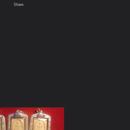
Share
เสียงธรรม
สมาชิก
ห้องสนทนา
พ
ท็ก