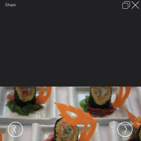
เข้าสู่ระบบหรือลงทะเบียน
Share
ภาษาไทย
ลงโฆษณา
ติดต่อเรา
ช่วยเหลือ
ชุมชนชาวพุทธ
ข้อกำหนดและกฎ
หน้าแรก
เว็บบอร์ด
มีอะไรใหม่
รูปภาพ
คอลเล็คชั่น
สถานที่
กล้อง
แท็ก
...
...
รูปภาพ
General
notebangkok
Food testing
7326 1123544371269 1306890976
30311103 7740701 n