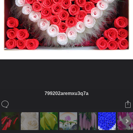
ในอัลบั้มนี้
799202aremxu3q7a
singhol
ในอัลบั้ม
ดอกไม้ให้คุณ