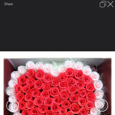
เข้าสู่ระบบหรือลงทะเบียน
Share
ภาษาไทย
ลงโฆษณา
ติดต่อเรา
ช่วยเหลือ
ชุมชนชาวพุทธ
ข้อกำหนดและกฎ
หน้าแรก
เว็บบอร์ด
มีอะไรใหม่
รูปภาพ
คอลเล็คชั่น
สถานที่
กล้อง
แท็ก
...
หน้าแรก
รูปภาพ
General
singhol
ดอกไม้ให้คุณ
799202aremxu3q7a