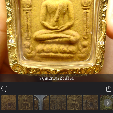
8ขุนแผนระฆังทอง1