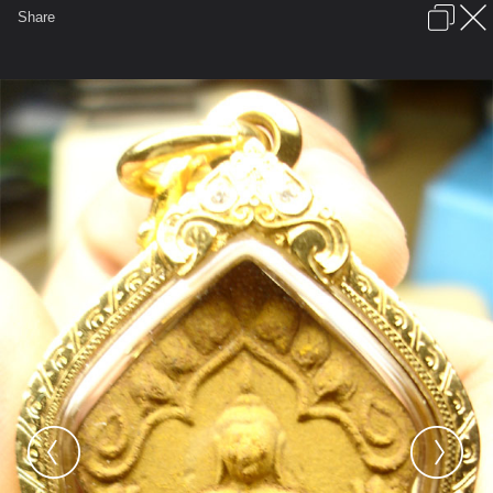
เข้าสู่ระบบหรือลงทะเบียน
Share
ภาษาไทย
ลงโฆษณา
ติดต่อเรา
ช่วยเหลือ
ชุมชนชาวพุทธ
ข้อกำหนดและกฎ
หน้าแรก
เว็บบอร์ด
มีอะไรใหม่
รูปภาพ
คอลเล็คชั่น
สถานที่
กล้อง
แท็ก
...
รูปภาพ
...
knutch
พระขุนแผนระฆังทอง หลวงปู่ทิม วัดละหารไร
8ขุนแผนระฆังทอง1