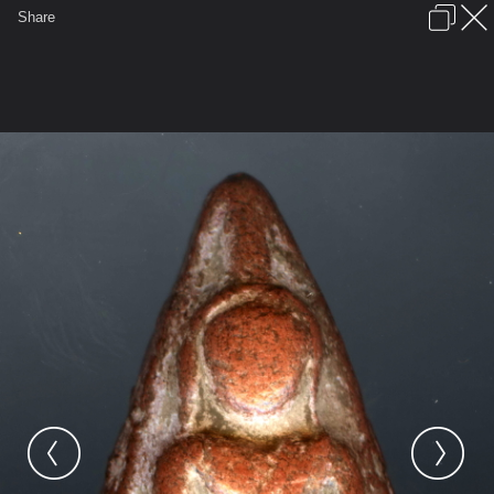
เข้าสู่ระบบหรือลงทะเบียน
Share
ภาษาไทย
ลงโฆษณา
ติดต่อเรา
ช่วยเหลือ
ชุมชนชาวพุทธ
ข้อกำหนดและกฎ
หน้าแรก
เว็บบอร์ด
มีอะไรใหม่
รูปภาพ
คอลเล็คชั่น
สถานที่
กล้อง
แท็ก
...
หน้าแรก
รูปภาพ
General
Lekcap
พระสะสม
8.1ด้านหน้าพระนางพญา