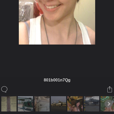
ในอัลบั้มนี้
801b001n7Qg
F-5E
ในอัลบั้ม
peeb
7 กรกฎาคม 2009