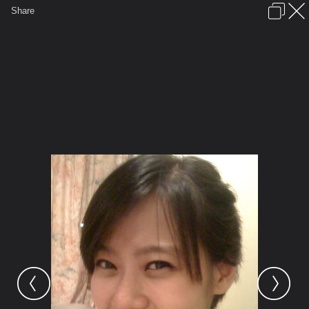
เข้าสู่ระบบหรือลงทะเบียน
Share
ภาษาไทย
ลงโฆษณา
ติดต่อเรา
ช่วยเหลือ
ชุมชนชาวพุทธ
ข้อกำหนดและกฎ
หน้าแรก
เว็บบอร์ด
มีอะไรใหม่
รูปภาพ
คอลเล็คชั่น
สถานที่
กล้อง
แท็ก
...
หน้าแรก
รูปภาพ
General
F-5E
peeb
801b001n7Qg