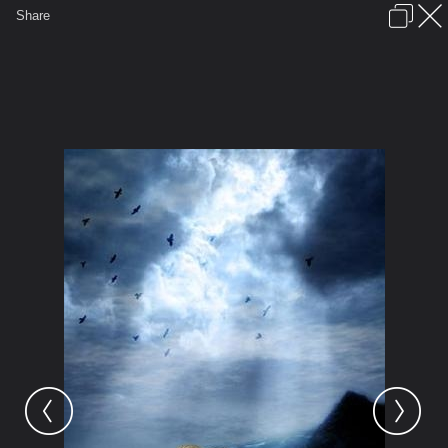
เข้าสู่ระบบหรือลงทะเบียน
Share
ภาษาไทย
ลงโฆษณา
ติดต่อเรา
ช่วยเหลือ
ชุมชนชาวพุทธ
ข้อกำหนดและกฎ
หน้าแรก
เว็บบอร์ด
มีอะไรใหม่
รูปภาพ
คอลเล็คชั่น
สถานที่
กล้อง
แท็ก
...
รูปภาพ
...
สัตบุรุษ
ไม่เหงาไม่ใช่ฉัน(ชื่อAlbum)
89