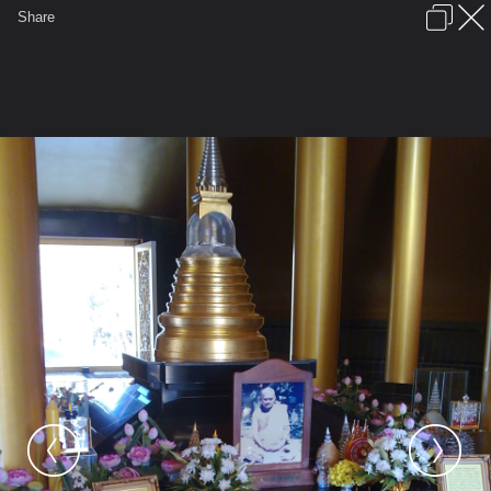
เข้าสู่ระบบหรือลงทะเบียน
Share
ภาษาไทย
ลงโฆษณา
ติดต่อเรา
ช่วยเหลือ
ชุมชนชาวพุทธ
ข้อกำหนดและกฎ
หน้าแรก
เว็บบอร์ด
มีอะไรใหม่
รูปภาพ
คอลเล็คชั่น
สถานที่
กล้อง
แท็ก
...
...
รูปภาพ
General
ningers
Wat nongpahpong